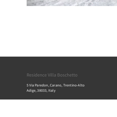
Residence Villa Boschetto
5 Via Paredon, Carano, Trentino-Alto
Adige, 38033, Italy